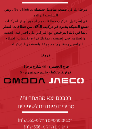
مرحبًا بك في صفحة تفاصيل
سلسلة Nero Motrus
، وهي
السلسلة الرائدة
في إسرائيل لتركيب خطافات جر لجميع أنواع المركبات.
تتمتع الشبكة بخبرة في تركيب الآلاف من خطافات القطر
، بما في ذلك الترخيص
مع التركيز على احترافية الخدمة
والسلامة. في الصفحة ، يمكنك قراءة تقييمات العملاء
الراضين وستنبهر بمجموعة واسعة من التركيبات.
فروع:
فرع الخضيرة - 46 شارع تزحال
فرع بتاح تكفا - حاييم جرينبيرج - 5
רכבכם יצא מהאחריות?
מחירים מיוחדים לטיפולים.
רכבים פרטיים החל מ-555 ש"ח!
ג'יפונים החל מ- 666 ש"ח!!