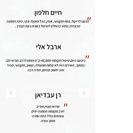
חיים חלפון
"
הגענו לריקול, צוות מקצועי, אמין, הכל מוקפד ונקי, פינת המתנה
מכובדת, נחזור בהחלט לטיפול בשנית בעת הצורך.
ארבל אלי
"
ביצענו היום טיפול תקופתי 45,000 ק״מ וטסט לרכב יונדאי i20
במוסך, השירות היה לא פחות ממעולה, קשוב, מקצועי, מהיר
והכי חשוב מהימן. תודה רבה
רן עבדיאן
"
שירות מצוין ואדיב
יש 2 מקומות המתנה יפים
ונעימים כולל פינת שתיה
ומסך צפיה