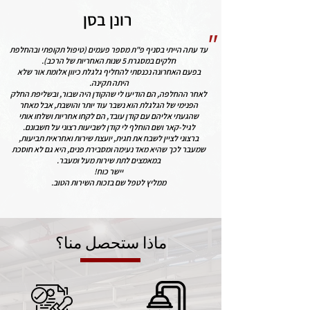
רונן בסן
"
עד עתה הייתי בסניף פ"ת מספר פעמים (טיפול תקופתי ובהחלפת
חלקים במסגרת 5 שנות האחריות של הרכב).
בפעם האחרונה נכנסתי להחליף גלגלת כיוון אלומת אור שלא
היתה תקינה.
לאחר ההחלפה, הם הודיעו לי שהקודן היה שבור, ובשליפת החלק
הפנימי של הגלגלת הוא נשבר עוד יותר והושבת, אבל מאחר
שהגעתי אליהם עם קודן עובד, הם לקחו אחריות ושלחו אותי
לגיל-קאר ושם הוחלף לי קודן לשביעות רצוני על חשבונם.
ברצוני לציין לשבח את חגית, יועצת שירות ואחראית תביעות,
שמעבר לכך שהיא מאד נעימה ומסבירת פנים, היא גם לא חוסכת
במאמצים לתת שירות מעל ומעבר.
יישר כוח!
ממליץ לטפל שם בזכות השירות הטוב.
ماذا ستحصل منا؟