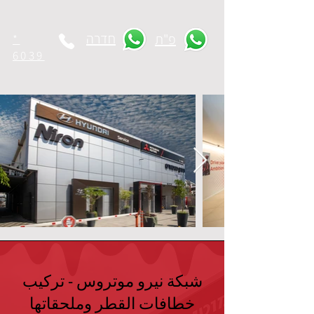
חדרה
פ"ת
*
6039
شبكة نيرو موتروس - تركيب
خطافات القطر وملحقاتها