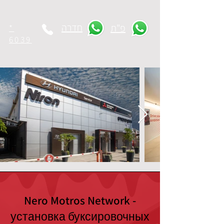
חדרה
פ"ת
*
6039
Nero Motros Network -
установка буксировочных