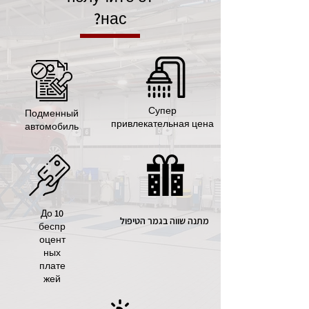
нас?
Супер
Подменный
привлекательная цена
автомобиль
До 10
מתנה שווה בגמר הטיפול
беспр
оцент
ных
плате
жей