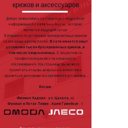
крюков и аксессуаров
Добро пожаловать на страницу с подробной
информацией о
сети Nero Motrus
, которая
является ведущей сетью
В Израиле по установке буксировочных крюков
на все виды автомобилей.
В сети имеется опыт
установки тысяч буксировочных крюков, в
том числе лицензионных
С акцентом на
профессионализм и безопасность
обслуживания. На странице вы можете
прочитать отзывы довольных клиентов и
удивиться широкому ассортименту установок.
Ветви:
Филиал Хадера - ул. Цахала, 46
Филиал в Петах-Тикве - Хаим Гринберг - 5