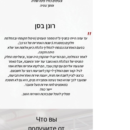
ונעימים כולל פינת שתיה
ומסך צפיה
רונן בסן
"
עד עתה הייתי בסניף פ"ת מספר פעמים (טיפול תקופתי ובהחלפת
חלקים במסגרת 5 שנות האחריות של הרכב).
בפעם האחרונה נכנסתי להחליף גלגלת כיוון אלומת אור שלא
היתה תקינה.
לאחר ההחלפה, הם הודיעו לי שהקודן היה שבור, ובשליפת החלק
הפנימי של הגלגלת הוא נשבר עוד יותר והושבת, אבל מאחר
שהגעתי אליהם עם קודן עובד, הם לקחו אחריות ושלחו אותי
לגיל-קאר ושם הוחלף לי קודן לשביעות רצוני על חשבונם.
ברצוני לציין לשבח את חגית, יועצת שירות ואחראית תביעות,
שמעבר לכך שהיא מאד נעימה ומסבירת פנים, היא גם לא חוסכת
במאמצים לתת שירות מעל ומעבר.
יישר כוח!
ממליץ לטפל שם בזכות השירות הטוב.
Что вы
получите от